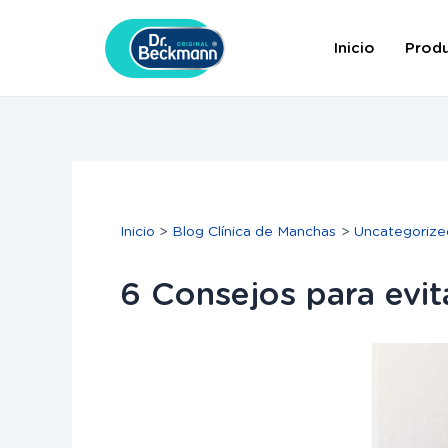
Ir
Navegación
al
de
Inicio
Prod
contenido
entradas
Inicio
Blog Clínica de Manchas
Uncategorize
6 Consejos para evit