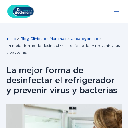
Ir
Navegación
Main
al
de
Men
contenido
entradas
Inicio
Blog Clínica de Manchas
Uncategorized
La mejor forma de desinfectar el refrigerador y prevenir virus
y bacterias
La mejor forma de
desinfectar el refrigerador
y prevenir virus y bacterias