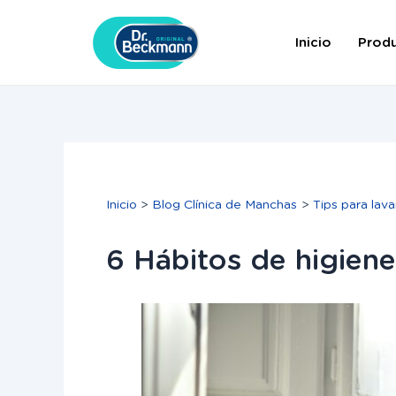
Ir
Navegación
al
de
Inicio
Prod
contenido
entradas
Inicio
Blog Clínica de Manchas
Tips para lava
6 Hábitos de higiene