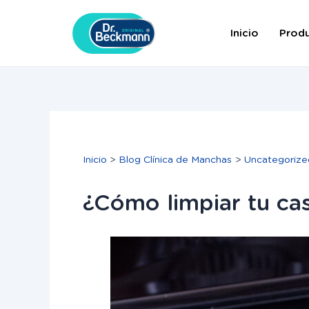
Ir
Navegación
al
de
Inicio
Prod
contenido
entradas
Inicio
Blog Clínica de Manchas
Uncategorize
¿Cómo limpiar tu cas