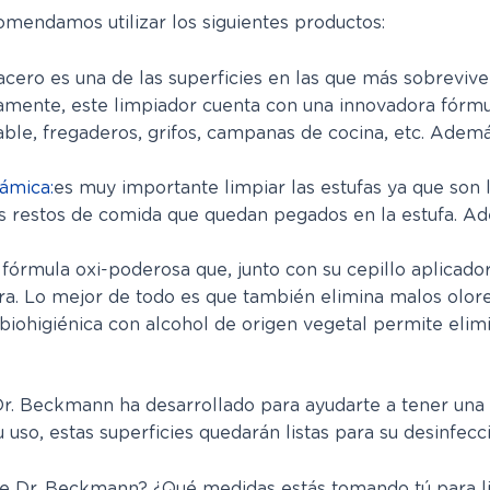
mendamos utilizar los siguientes productos:
 acero es una de las superficies en las que más sobreviv
damente, este limpiador cuenta con una innovadora fórmu
ble, fregaderos, grifos, campanas de cocina, etc. Ademá
ámica:
es muy importante limpiar las estufas ya que son 
s restos de comida que quedan pegados en la estufa. A
 fórmula oxi-poderosa que, junto con su cepillo aplicad
a. Lo mejor de todo es que también elimina malos olores
biohigiénica con alcohol de origen vegetal permite elimin
Dr. Beckmann ha desarrollado para ayudarte a tener una 
 uso, estas superficies quedarán listas para su desinfecc
e Dr. Beckmann? ¿Qué medidas estás tomando tú para lim