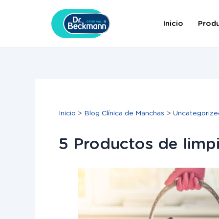
Ir
Navegación
al
de
Inicio
Prod
contenido
entradas
Inicio
Blog Clínica de Manchas
Uncategorize
5 Productos de limp