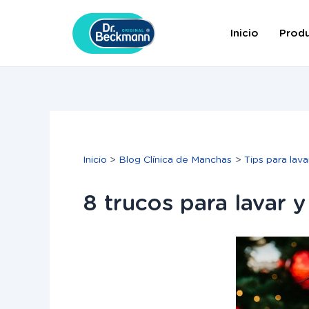
Ir
Navegación
al
de
Inicio
Prod
contenido
entradas
Inicio
Blog Clínica de Manchas
Tips para lava
8 trucos para lavar 