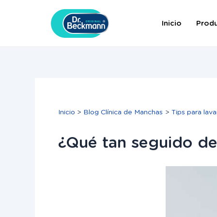
Ir
Navegación
al
de
Inicio
Prod
contenido
entradas
Inicio
Blog Clínica de Manchas
Tips para lava
¿Qué tan seguido de