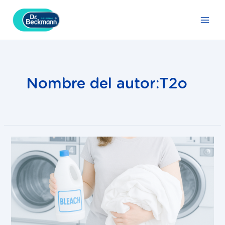
Ir
Navegación
Main
al
de
Men
contenido
entradas
Nombre del autor:T2o