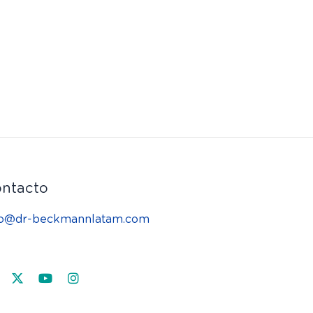
ntacto
fo@dr-beckmannlatam.com
acebook
X-
Youtube
Instagram
twitter